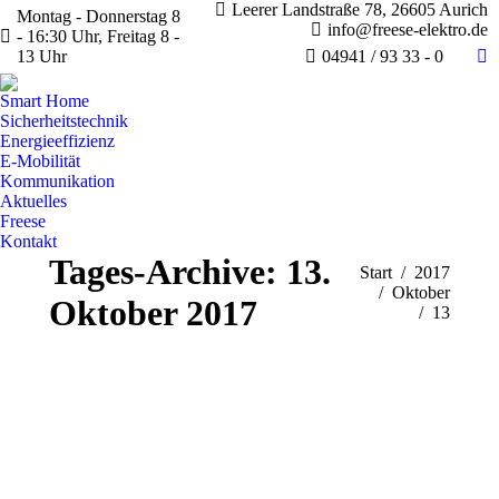
Leerer Landstraße 78, 26605 Aurich
Montag - Donnerstag 8
info@freese-elektro.de
- 16:30 Uhr, Freitag 8 -
13 Uhr
04941 / 93 33 - 0
Fa
pa
Smart Home
op
Sicherheitstechnik
Energieeffizienz
in
E-Mobilität
n
Kommunikation
w
Aktuelles
Freese
Kontakt
Tages-Archive:
13.
Sie befinden sich hier:
Start
2017
Oktober
Oktober 2017
13