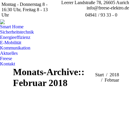
Leerer Landstraße 78, 26605 Aurich
Montag - Donnerstag 8 -
info@freese-elektro.de
16:30 Uhr, Freitag 8 - 13
Uhr
04941 / 93 33 - 0
Fa
pa
Smart Home
op
Sicherheitstechnik
Energieeffizienz
in
E-Mobilität
n
Kommunikation
w
Aktuelles
Freese
Kontakt
Monats-Archive::
Sie befinden sich
Start
2018
Februar 2018
hier:
Februar